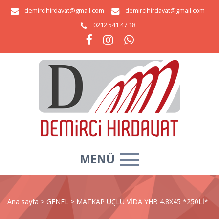
demircihirdavat@gmail.com
demircihirdavat@gmail.com
0212 541 47 18
MENÜ
Ana sayfa
>
GENEL
>
MATKAP UÇLU VİDA YHB 4.8X45 *250Lİ*