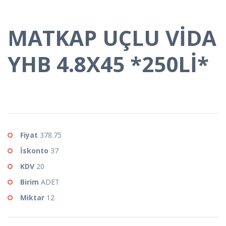
MATKAP UÇLU VİDA
YHB 4.8X45 *250Lİ*
Fiyat
378.75
İskonto
37
KDV
20
Birim
ADET
Miktar
12