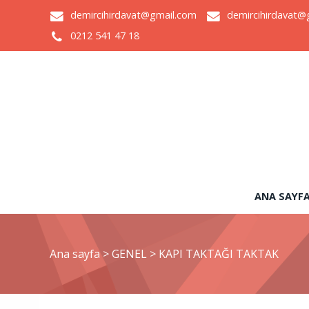
demircihirdavat@gmail.com
demircihirdavat@
0212 541 47 18
ANA SAYF
Ana sayfa
>
GENEL
>
KAPI TAKTAĞI TAKTAK