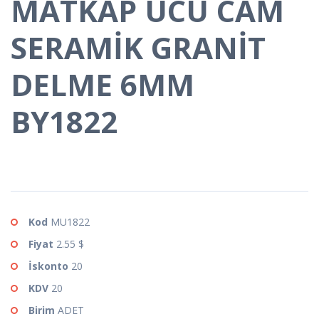
MATKAP UCU CAM
SERAMİK GRANİT
DELME 6MM
BY1822
Kod
MU1822
Fiyat
2.55 $
İskonto
20
KDV
20
Birim
ADET