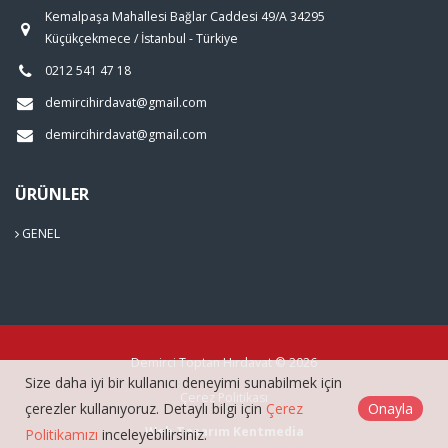
Kemalpaşa Mahallesi Bağlar Caddesi 49/A 34295
Küçükçekmece / İstanbul - Türkiye
0212 541 47 18
demircihirdavat@gmail.com
demircihirdavat@gmail.com
ÜRÜNLER
GENEL
Demirci Toptan Hırdavat © 2026
Size daha iyi bir kullanıcı deneyimi sunabilmek için
Çerez Politikası
çerezler kullanıyoruz. Detaylı bilgi için
Çerez
Onayla
Web Tasarım
Kentmedia
Politikamızı
inceleyebilirsiniz.