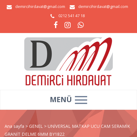
demircihirdavat@gmail.com
demircihirdavat@gmail.com
0212 541 47 18
MENÜ
Ana sayfa
>
GENEL
>
UNİVERSAL MATKAP UCU CAM SERAMİK
GRANİT DELME 6MM BY1822