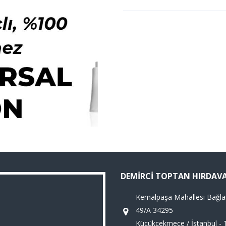
DEMIRCI TOPTAN HIRDAV
Kemalpaşa Mahallesi Bağla
49/A 34295
Küçükçekmece / İstanbul - 