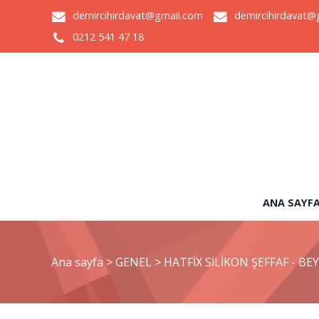
demircihirdavat@gmail.com
demircihirdavat@
0212 541 47 18
ANA SAYF
Ana sayfa
>
GENEL
>
HATFİX SİLİKON ŞEFFAF - BE