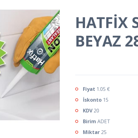
HATFİX S
BEYAZ 2
Fiyat
1.05 €
İskonto
15
KDV
20
Birim
ADET
Miktar
25