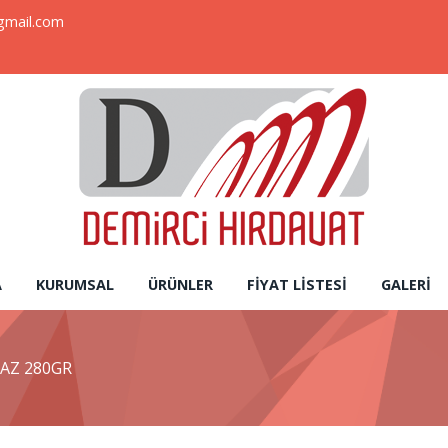
gmail.com
A
KURUMSAL
ÜRÜNLER
FIYAT LISTESI
GALERI
YAZ 280GR