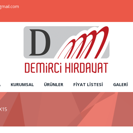
gmail.com
A
KURUMSAL
ÜRÜNLER
FIYAT LISTESI
GALERI
X15