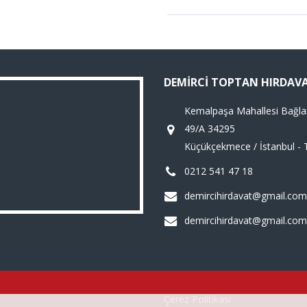
DEMIRCI TOPTAN HIRDAV
Kemalpaşa Mahallesi Bağla
49/A 34295
Küçükçekmece / İstanbul - 
0212 541 47 18
demircihirdavat@gmail.com
demircihirdavat@gmail.com
Çerez Politikası