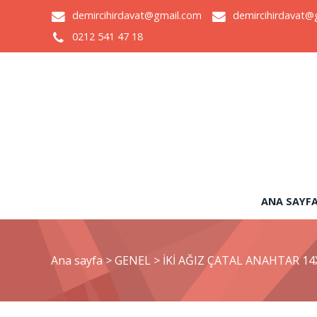
demircihirdavat@gmail.com
demircihirdavat@
0212 541 47 18
ANA SAYF
Ana sayfa
>
GENEL
>
İKİ AĞIZ ÇATAL ANAHTAR 14