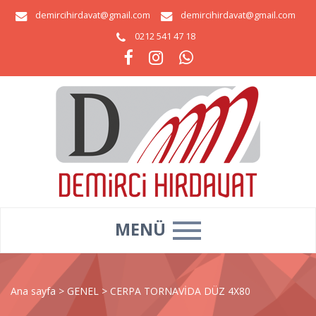
demircihirdavat@gmail.com
demircihirdavat@gmail.com
0212 541 47 18
MENÜ
Ana sayfa
>
GENEL
>
CERPA TORNAVİDA DÜZ 4X80