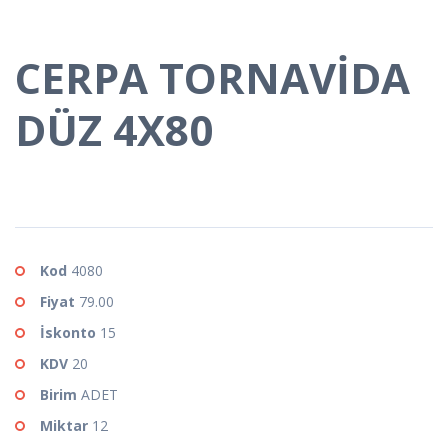
CERPA TORNAVİDA
DÜZ 4X80
Kod
4080
Fiyat
79.00
İskonto
15
KDV
20
Birim
ADET
Miktar
12