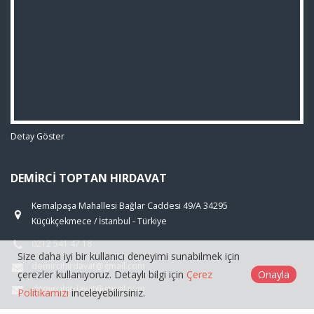
Detay Göster
DEMIRCI TOPTAN HIRDAVAT
Kemalpaşa Mahallesi Bağlar Caddesi 49/A 34295
Küçükçekmece / İstanbul - Türkiye
0212 541 47 18
Size daha iyi bir kullanıcı deneyimi sunabilmek için
demircihirdavat@gmail.com
çerezler kullanıyoruz. Detaylı bilgi için
Çerez
Onayla
demircihirdavat@gmail.com
Politikamızı
inceleyebilirsiniz.