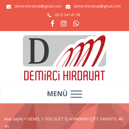
demircihirdavat@gmail.com
demircihirdavat@gmail.com
0212 541 47 18
MENÜ
Ana sayfa
>
GENEL
>
SGS SÜET İŞ AYAKKABI ÇİFT DANSİTE 40-
45