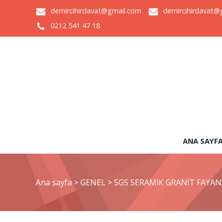
demircihirdavat@gmail.com
demircihirdavat@
0212 541 47 18
ANA SAYF
Ana sayfa
>
GENEL
>
SGS SERAMİK GRANİT FAYAN