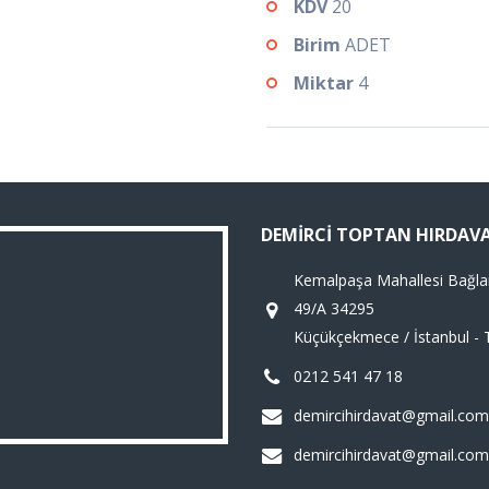
KDV
20
Birim
ADET
Miktar
4
DEMIRCI TOPTAN HIRDAV
Kemalpaşa Mahallesi Bağla
49/A 34295
Küçükçekmece / İstanbul - 
0212 541 47 18
demircihirdavat@gmail.com
demircihirdavat@gmail.com