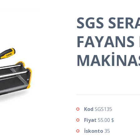
SGS SER
FAYANS
MAKİNAS
Kod
SGS135
Fiyat
55.00 $
İskonto
35