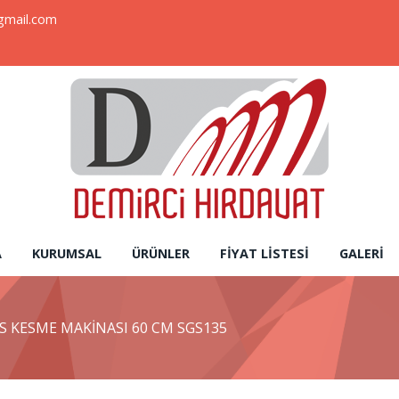
gmail.com
A
KURUMSAL
ÜRÜNLER
FIYAT LISTESI
GALERI
S KESME MAKİNASI 60 CM SGS135