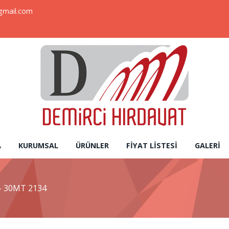
gmail.com
A
KURUMSAL
ÜRÜNLER
FIYAT LISTESI
GALERI
- 30MT 2134