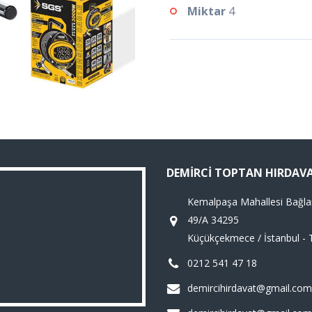
Miktar
4
DEMIRCI TOPTAN HIRDAV
Kemalpaşa Mahallesi Bağla
49/A 34295
Küçükçekmece / İstanbul - 
0212 541 47 18
demircihirdavat@gmail.com