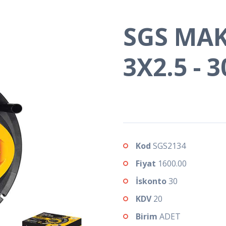
SGS MA
3X2.5 - 
Kod
SGS2134
Fiyat
1600.00
İskonto
30
KDV
20
Birim
ADET