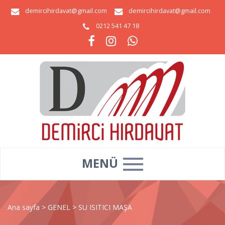
demircihirdavat@gmail.com
demircihirdavat@gmail.com
0212 541 47 18
MENÜ
Ana sayfa
>
GENEL
>
SU ISITICI MAŞA