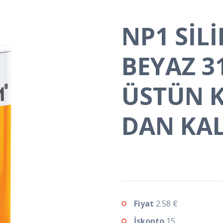
NP1 SİL
BEYAZ 3
ÜSTÜN K
DAN KAL
Fiyat
2.58 €
İskonto
15