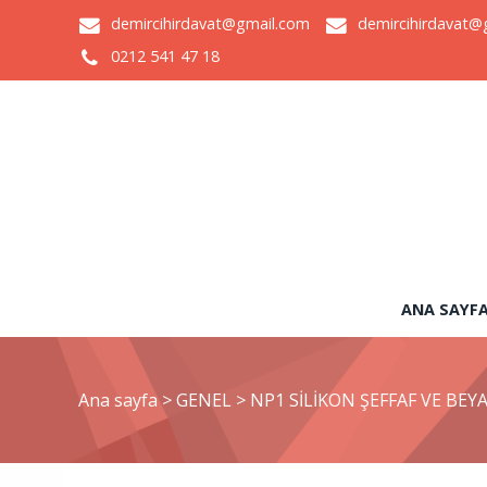
demircihirdavat@gmail.com
demircihirdavat@
0212 541 47 18
ANA SAYF
Ana sayfa
>
GENEL
>
NP1 SİLİKON ŞEFFAF VE BEY