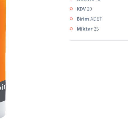
KDV
20
Birim
ADET
Miktar
25