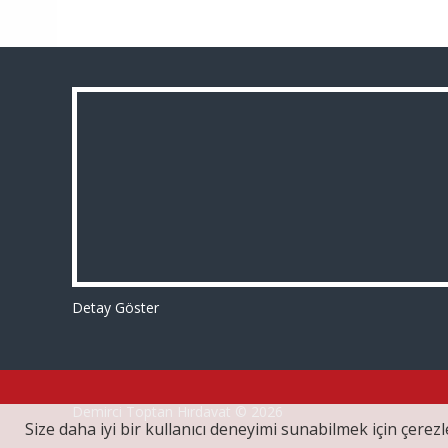
Detay Göster
Demirci Toptan Hırdavat © 2026
Size daha iyi bir kullanıcı deneyimi sunabilmek için çerezle