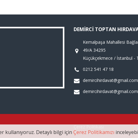
DEMIRCI TOPTAN HIRDAV
Kemalpaşa Mahallesi Bağla
49/A 34295
Küçükçekmece / İstanbul - 
0212 541 47 18
demircihirdavat@gmail.com
demircihirdavat@gmail.com
Çerez Politikası
r kullanıyoruz. Detaylı bilgi için
Çerez Politikamızı
inceleyebil