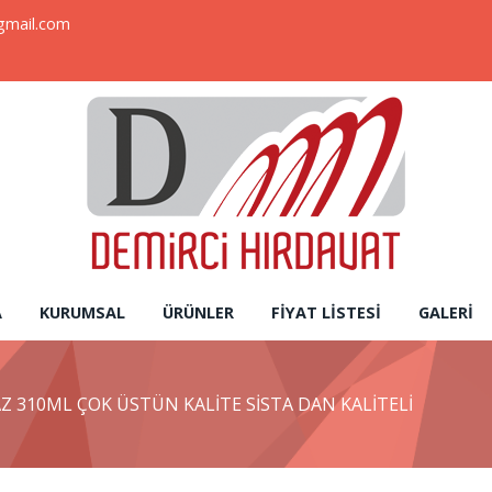
gmail.com
A
KURUMSAL
ÜRÜNLER
FIYAT LISTESI
GALERI
AZ 310ML ÇOK ÜSTÜN KALİTE SİSTA DAN KALİTELİ