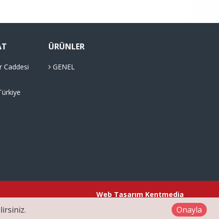
AT
ÜRÜNLER
r Caddesi
GENEL
Türkiye
Web Tasarım
Kentmedia
irsiniz.
Onayla