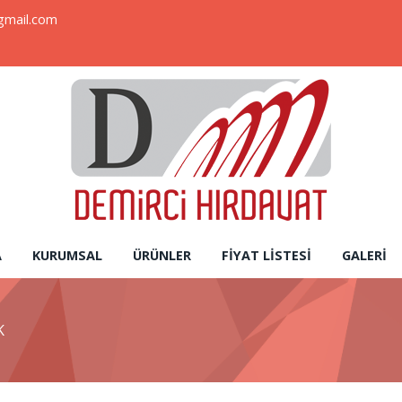
gmail.com
A
KURUMSAL
ÜRÜNLER
FIYAT LISTESI
GALERI
K