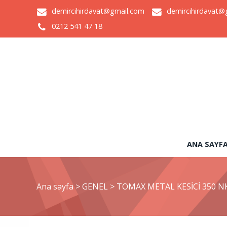
demircihirdavat@gmail.com
demircihirdavat@
0212 541 47 18
ANA SAYF
Ana sayfa
>
GENEL
>
TOMAX METAL KESİCİ 350 N