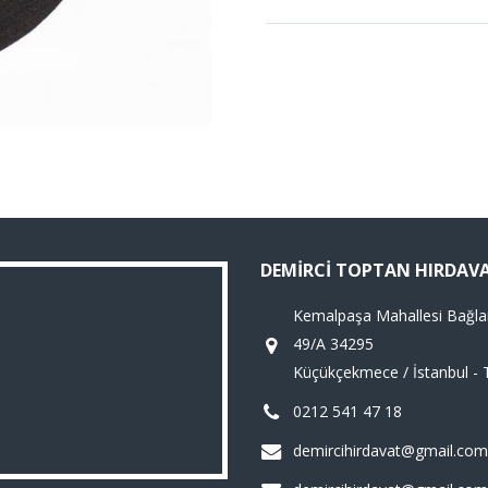
DEMIRCI TOPTAN HIRDAV
Kemalpaşa Mahallesi Bağla
49/A 34295
Küçükçekmece / İstanbul - 
0212 541 47 18
demircihirdavat@gmail.com