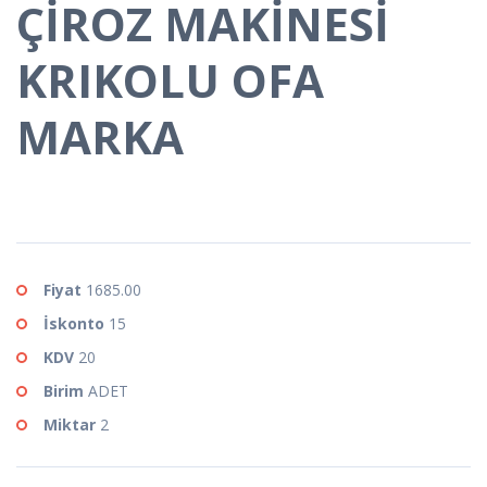
ÇİROZ MAKİNESİ
KRIKOLU OFA
MARKA
Fiyat
1685.00
İskonto
15
KDV
20
Birim
ADET
Miktar
2