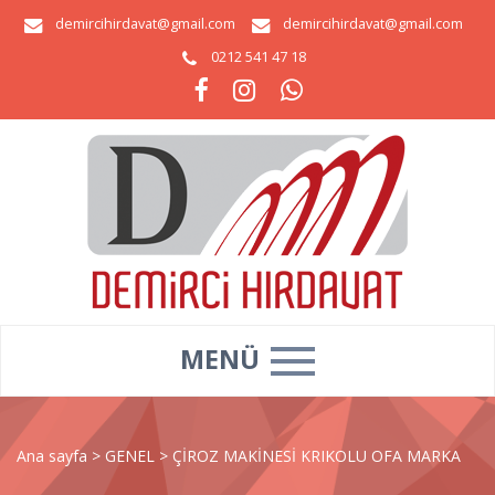
demircihirdavat@gmail.com
demircihirdavat@gmail.com
0212 541 47 18
MENÜ
Ana sayfa
>
GENEL
>
ÇİROZ MAKİNESİ KRIKOLU OFA MARKA