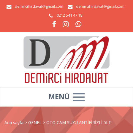
demircihirdavat@gmail.com
demircihirdavat@gmail.com
0212 541 47 18
MENÜ
Ana sayfa
>
GENEL
>
OTO CAM SUYU ANTİFİRİZLİ 5LT