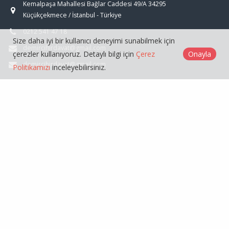
Kemalpaşa Mahallesi Bağlar Caddesi 49/A 34295
Küçükçekmece / İstanbul - Türkiye
0212 541 47 18
Size daha iyi bir kullanıcı deneyimi sunabilmek için
demircihirdavat@gmail.com
çerezler kullanıyoruz. Detaylı bilgi için
Çerez
Onayla
demircihirdavat@gmail.com
Politikamızı
inceleyebilirsiniz.
ÜRÜNLER
GENEL
Demirci Toptan Hırdavat © 2026
Çerez Politikası
Web Tasarım
Kentmedia