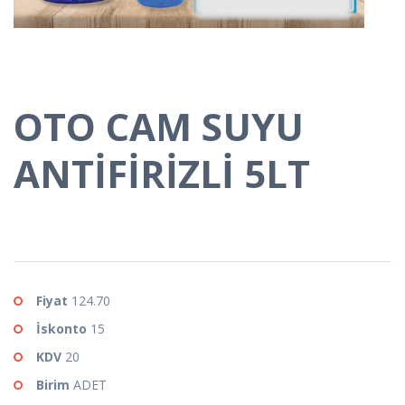
OTO CAM SUYU
ANTİFİRİZLİ 5LT
Fiyat
124.70
İskonto
15
KDV
20
Birim
ADET