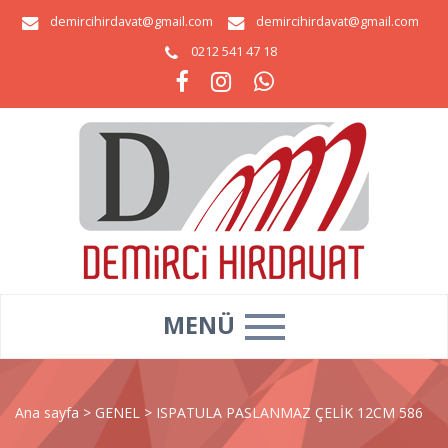
demircihirdavat@gmail.com
demircihirdavat@gmail.com
0212 541 47 18
MENÜ
Ana sayfa
>
GENEL
>
ISPATULA PASLANMAZ ÇELİK 12CM 586