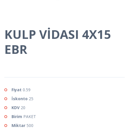
KULP VİDASI 4X15
EBR
Fiyat
0.59
İskonto
25
KDV
20
Birim
PAKET
Miktar
500