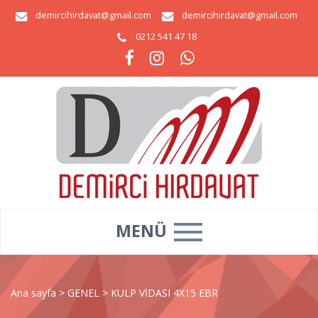
demircihirdavat@gmail.com
demircihirdavat@gmail.com
0212 541 47 18
MENÜ
Ana sayfa
>
GENEL
>
KULP VİDASI 4X15 EBR