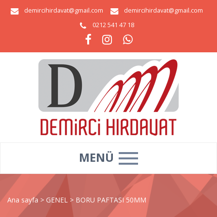
demircihirdavat@gmail.com
demircihirdavat@gmail.com
0212 541 47 18
MENÜ
Ana sayfa
>
GENEL
>
BORU PAFTASI 50MM