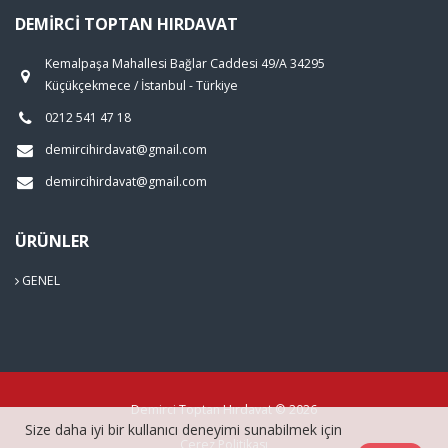
DEMIRCI TOPTAN HIRDAVAT
Kemalpaşa Mahallesi Bağlar Caddesi 49/A 34295
Küçükçekmece / İstanbul - Türkiye
0212 541 47 18
demircihirdavat@gmail.com
demircihirdavat@gmail.com
ÜRÜNLER
GENEL
Demirci Toptan Hırdavat © 2026
Size daha iyi bir kullanıcı deneyimi sunabilmek için
Çerez Politikası