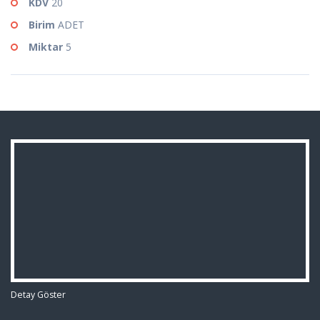
KDV
20
Birim
ADET
Miktar
5
Detay Göster