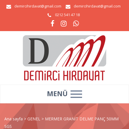
demircihirdavat@gmail.com
demircihirdavat@gmail.com
0212 541 47 18
MENÜ
Ana sayfa
>
GENEL
>
MERMER GRANİT DELME PANÇ 50MM
SGS