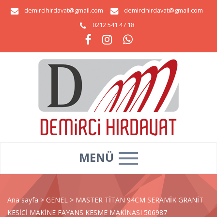
demircihirdavat@gmail.com
demircihirdavat@gmail.com
0212 541 47 18
MENÜ
Ana sayfa
>
GENEL
>
MASTER TİTAN 94CM SERAMİK GRANİT
KESİCİ MAKİNE FAYANS KESME MAKİNASI 506987