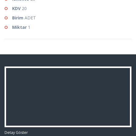
KDV
20
Birim
ADET
Miktar
1
Detay Göster