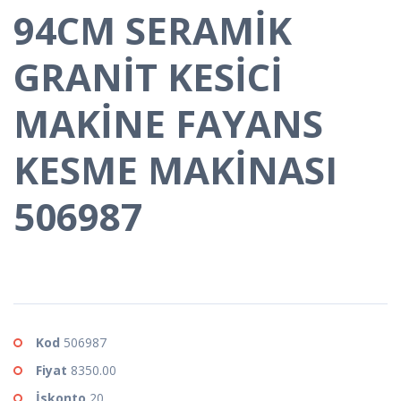
94CM SERAMİK
GRANİT KESİCİ
MAKİNE FAYANS
KESME MAKİNASI
506987
Kod
506987
Fiyat
8350.00
İskonto
20