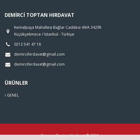
DEMIRCI TOPTAN HIRDAVAT
Kemalpaşa Mahallesi Bağlar Caddesi 49/A 34295
Küçükçekmece / İstanbul - Türkiye
0212 541 47 18
demircihirdavat@gmail.com
demircihirdavat@gmail.com
ÜRÜNLER
GENEL
Demirci Toptan Hırdavat © 2026