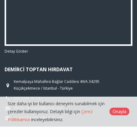
Detay Göster
DEMIRCI TOPTAN HIRDAVAT
Kemalpaşa Mahallesi Bağlar Caddesi 49/A 34295
Küçükçekmece / İstanbul - Türkiye
0212 541 47 18
Size daha iyi bir kullanıcı deneyimi sunabilmek için
demircihirdavat@gmail.com
çerezler kullanıyoruz. Detaylı bilgi için
Çerez
Onayla
demircihirdavat@gmail.com
Politikamızı
inceleyebilirsiniz.
ÜRÜNLER