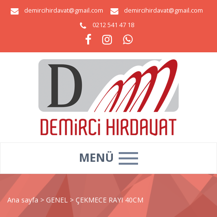
demircihirdavat@gmail.com
demircihirdavat@gmail.com
0212 541 47 18
MENÜ
Ana sayfa
>
GENEL
>
ÇEKMECE RAYI 40CM