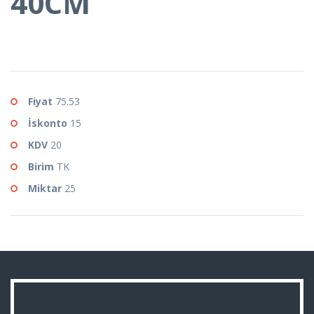
40CM
Fiyat
75.53
İskonto
15
KDV
20
Birim
TK
Miktar
25