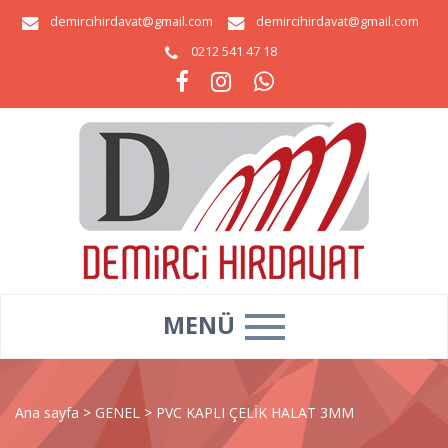
demircihirdavat@gmail.com
demircihirdavat@gmail.com
0212 541 47 18
MENÜ
Ana sayfa
>
GENEL
>
PVC KAPLI ÇELİK HALAT 3MM