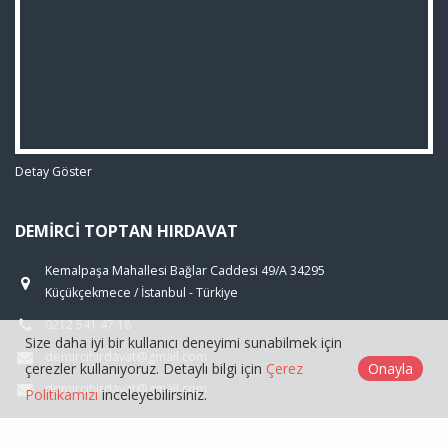
Detay Göster
DEMIRCI TOPTAN HIRDAVAT
Kemalpaşa Mahallesi Bağlar Caddesi 49/A 34295
Küçükçekmece / İstanbul - Türkiye
0212 541 47 18
Size daha iyi bir kullanıcı deneyimi sunabilmek için
demircihirdavat@gmail.com
çerezler kullanıyoruz. Detaylı bilgi için
Çerez
Onayla
demircihirdavat@gmail.com
Politikamızı
inceleyebilirsiniz.
ÜRÜNLER