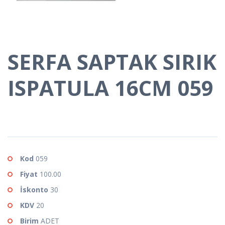
SERFA SAPTAK SIRIK
ISPATULA 16CM 059
Kod
059
Fiyat
100.00
İskonto
30
KDV
20
Birim
ADET