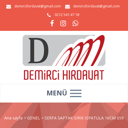
demircihirdavat@gmail.com
demircihirdavat@gmail.com
0212 541 47 18
MENÜ
Ana sayfa
>
GENEL
>
SERFA SAPTAK SIRIK ISPATULA 16CM 059