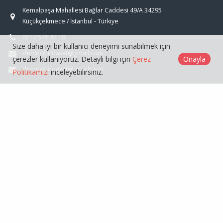
Kemalpaşa Mahallesi Bağlar Caddesi 49/A 34295
Küçükçekmece / İstanbul - Türkiye
0212 541 47 18
Size daha iyi bir kullanıcı deneyimi sunabilmek için
demircihirdavat@gmail.com
çerezler kullanıyoruz. Detaylı bilgi için
Çerez
Onayla
demircihirdavat@gmail.com
Politikamızı
inceleyebilirsiniz.
ÜRÜNLER
GENEL
Demirci Toptan Hırdavat © 2026
Çerez Politikası
Web Tasarım
Kentmedia