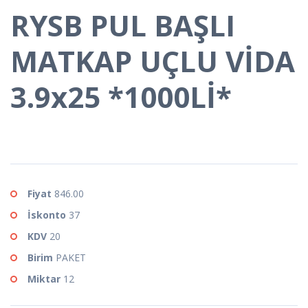
RYSB PUL BAŞLI
MATKAP UÇLU VİDA
3.9x25 *1000Lİ*
Fiyat
846.00
İskonto
37
KDV
20
Birim
PAKET
Miktar
12