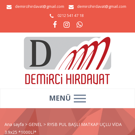
demircihirdavat@gmail.com
demircihirdavat@gmail.com
0212 541 47 18
MENÜ
Ana sayfa
>
GENEL
>
RYSB PUL BAŞLI MATKAP UÇLU VİDA
3.9x25 *1000Lİ*