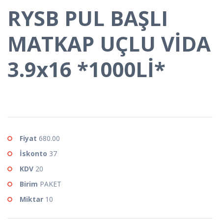
RYSB PUL BAŞLI
MATKAP UÇLU VİDA
3.9x16 *1000Lİ*
Fiyat
680.00
İskonto
37
KDV
20
Birim
PAKET
Miktar
10