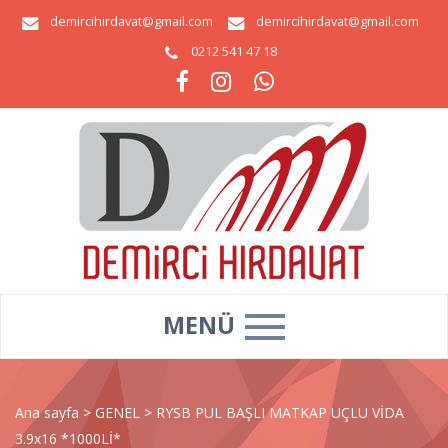
demircihirdavat@gmail.com
demircihirdavat@gmail.com
0212 541 47 18
MENÜ
Ana sayfa
>
GENEL
>
RYSB PUL BAŞLI MATKAP UÇLU VİDA
3.9x16 *1000Lİ*