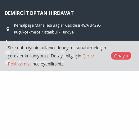
DEMIRCI TOPTAN HIRDAVAT
Kemalpaşa Mahallesi Bağlar Caddesi 49/A 34295
Küçükçekmece / İstanbul - Türkiye
0212 541 47 18
Size daha iyi bir kullanıcı deneyimi sunabilmek için
demircihirdavat@gmail.com
çerezler kullanıyoruz. Detaylı bilgi için
Çerez
Onayla
demircihirdavat@gmail.com
Politikamızı
inceleyebilirsiniz.
ÜRÜNLER
GENEL
Demirci Toptan Hırdavat © 2026