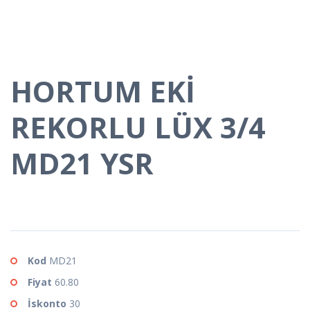
HORTUM EKİ
REKORLU LÜX 3/4
MD21 YSR
Kod
MD21
Fiyat
60.80
İskonto
30