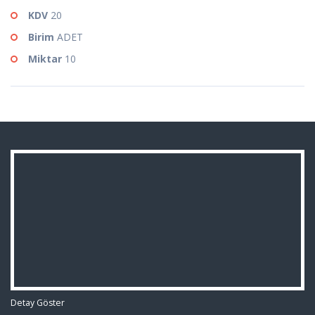
KDV
20
Birim
ADET
Miktar
10
Detay Göster