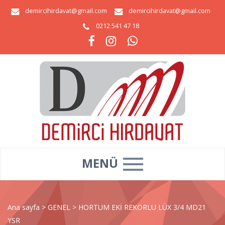
demircihirdavat@gmail.com
demircihirdavat@gmail.com
0212 541 47 18
MENÜ
Ana sayfa
>
GENEL
>
HORTUM EKİ REKORLU LÜX 3/4 MD21
YSR