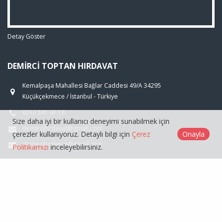
Detay Göster
DEMIRCI TOPTAN HIRDAVAT
Kemalpaşa Mahallesi Bağlar Caddesi 49/A 34295
Küçükçekmece / İstanbul - Türkiye
0212 541 47 18
Size daha iyi bir kullanıcı deneyimi sunabilmek için
demircihirdavat@gmail.com
çerezler kullanıyoruz. Detaylı bilgi için
Çerez
Onayla
demircihirdavat@gmail.com
Politikamızı
inceleyebilirsiniz.
ÜRÜNLER
GENEL