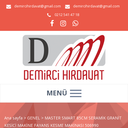
demircihirdavat@gmail.com
demircihirdavat@gmail.com
0212 541 47 18
MENÜ
Ana sayfa
>
GENEL
>
MASTER SMART 85CM SERAMİK GRANİT
KESİCİ MAKİNE FAYANS KESME MAKİNASI 506990