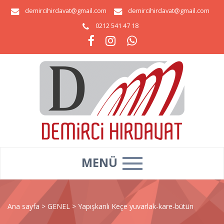
demircihirdavat@gmail.com
demircihirdavat@gmail.com
0212 541 47 18
MENÜ
Ana sayfa
>
GENEL
>
Yapışkanlı Keçe yuvarlak-kare-bütün