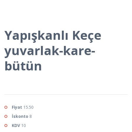
Yapışkanlı Keçe
yuvarlak-kare-
bütün
Fiyat
15.50
İskonto
8
KDV
10