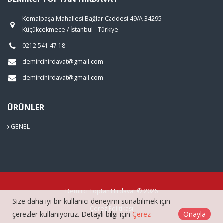
Kemalpaşa Mahallesi Bağlar Caddesi 49/A 34295
Küçükçekmece / İstanbul - Türkiye
0212 541 47 18
demircihirdavat@gmail.com
demircihirdavat@gmail.com
ÜRÜNLER
GENEL
Demirci Toptan Hırdavat © 2026
Size daha iyi bir kullanıcı deneyimi sunabilmek için
Çerez Politikası
çerezler kullanıyoruz. Detaylı bilgi için
Çerez
Onayla