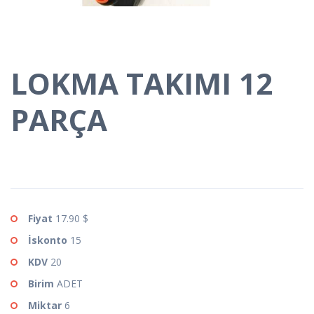
LOKMA TAKIMI 12
PARÇA
Fiyat
17.90 $
İskonto
15
KDV
20
Birim
ADET
Miktar
6