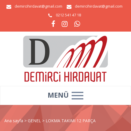
demircihirdavat@gmail.com
demircihirdavat@gmail.com
0212 541 47 18
MENÜ
Ana sayfa
>
GENEL
>
LOKMA TAKIMI 12 PARÇA