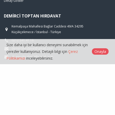
Detay Göster
DEMIRCI TOPTAN HIRDAVAT
Kemalpaşa Mahallesi Bağlar Caddesi 49/A 34295
Küçükçekmece / İstanbul - Türkiye
0212 541 47 18
Size daha iyi bir kullanıcı deneyimi sunabilmek için
demircihirdavat@gmail.com
çerezler kullanıyoruz. Detaylı bilgi için
Çerez
Onayla
demircihirdavat@gmail.com
Politikamızı
inceleyebilirsiniz.
ÜRÜNLER
GENEL