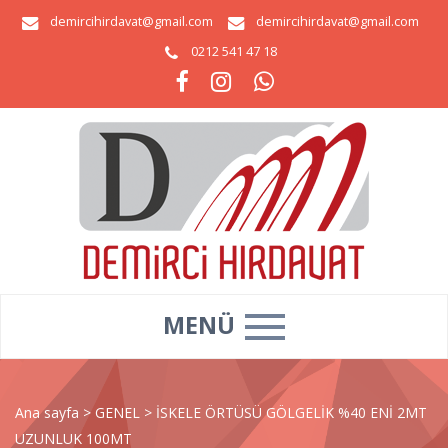
demircihirdavat@gmail.com
demircihirdavat@gmail.com
0212 541 47 18
MENÜ
Ana sayfa
>
GENEL
>
İSKELE ÖRTÜSÜ GÖLGELİK %40 ENİ 2MT
UZUNLUK 100MT