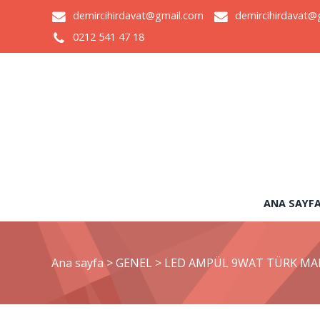
demircihirdavat@gmail.com
demircihirdavat@
0212 541 47 18
ANA SAYF
Ana sayfa
>
GENEL
>
LED AMPÜL 9WAT TÜRK MA