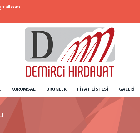
gmail.com
A
KURUMSAL
ÜRÜNLER
FIYAT LISTESI
GALERI
LI