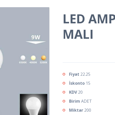
LED AM
MALI
Fiyat
22.25
İskonto
15
KDV
20
Birim
ADET
Miktar
200