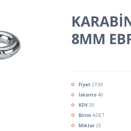
KARABİN
8MM EB
Fiyat
27.00
İskonto
40
KDV
20
Birim
ADET
Miktar
25