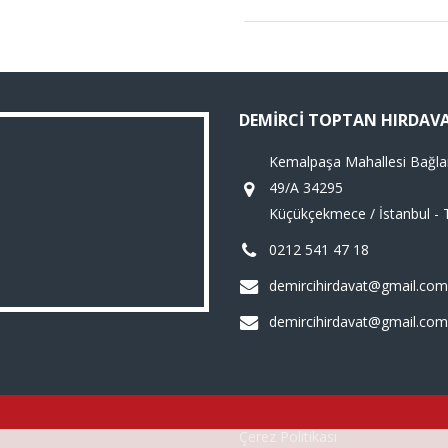
DEMIRCI TOPTAN HIRDAV
Kemalpaşa Mahallesi Bağla
49/A 34295
Küçükçekmece / İstanbul - 
0212 541 47 18
demircihirdavat@gmail.com
demircihirdavat@gmail.com
Çerez Politikası