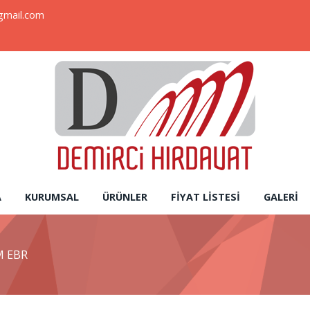
gmail.com
A
KURUMSAL
ÜRÜNLER
FIYAT LISTESI
GALERI
M EBR