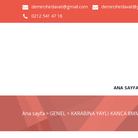
demircihirdavat@gmail.com
demircihirdavat@
0212 541 47 18
ANA SAYF
Ana sayfa
>
GENEL
>
KARABİNA YAYLI KANCA 8M