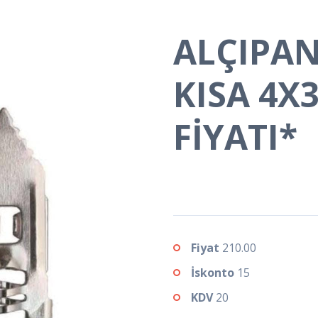
ALÇIPAN
KISA 4X
FİYATI*
Fiyat
210.00
İskonto
15
KDV
20