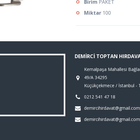
Birim
PAKET
Miktar
100
DEMIRCI TOPTAN HIRDAV
Kemalpaşa Mahallesi Bağla
49/A 34295
Küçükçekmece / İstanbul - 
0212 541 47 18
demircihirdavat@gmail.com
demircihirdavat@gmail.com