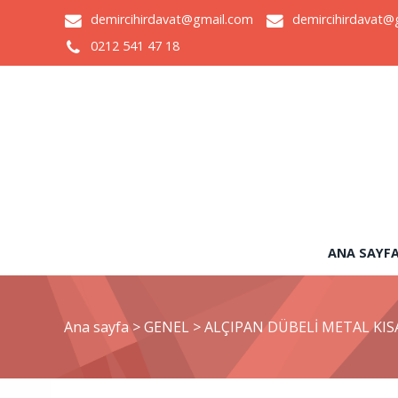
demircihirdavat@gmail.com
demircihirdavat@
0212 541 47 18
ANA SAYF
Ana sayfa
>
GENEL
>
ALÇIPAN DÜBELİ METAL KISA