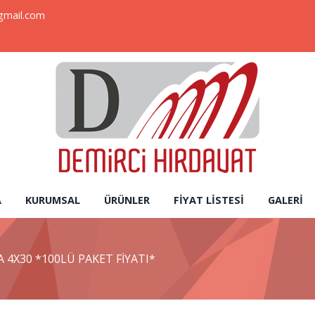
gmail.com
A
KURUMSAL
ÜRÜNLER
FIYAT LISTESI
GALERI
 4X30 *100LÜ PAKET FİYATI*