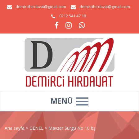
demircihirdavat@gmail.com
demircihirdavat@gmail.com
0212 541 47 18
MENÜ
Ana sayfa
>
GENEL
>
Mavzer Sürgü No 10 bş