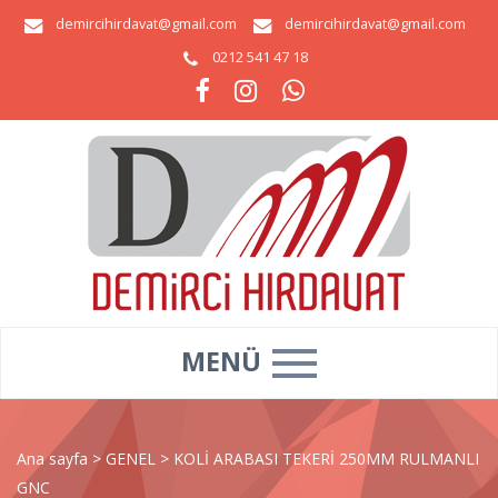
demircihirdavat@gmail.com
demircihirdavat@gmail.com
0212 541 47 18
MENÜ
Ana sayfa
>
GENEL
>
KOLİ ARABASI TEKERİ 250MM RULMANLI
GNC