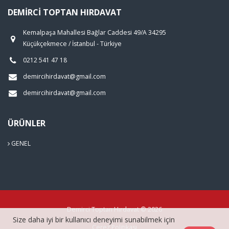
DEMIRCI TOPTAN HIRDAVAT
Kemalpaşa Mahallesi Bağlar Caddesi 49/A 34295
Küçükçekmece / İstanbul - Türkiye
0212 541 47 18
demircihirdavat@gmail.com
demircihirdavat@gmail.com
ÜRÜNLER
GENEL
Demirci Toptan Hırdavat © 2026
Size daha iyi bir kullanıcı deneyimi sunabilmek için
Çerez Politikası