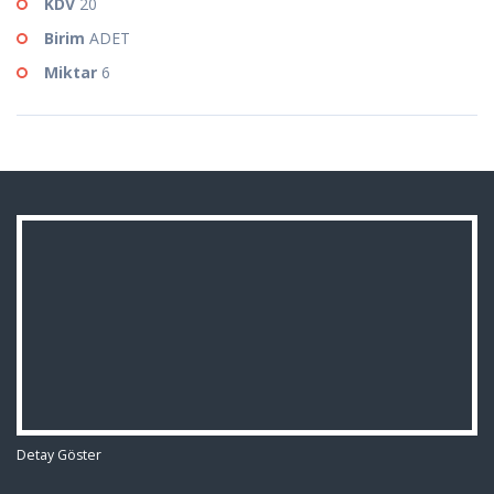
KDV
20
Birim
ADET
Miktar
6
Detay Göster