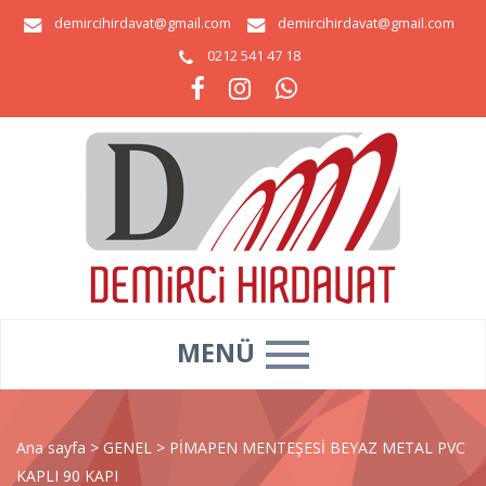
demircihirdavat@gmail.com
demircihirdavat@gmail.com
0212 541 47 18
MENÜ
Ana sayfa
>
GENEL
>
PİMAPEN MENTEŞESİ BEYAZ METAL PVC
KAPLI 90 KAPI