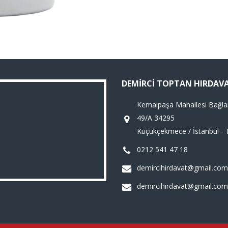
DEMIRCI TOPTAN HIRDAV
Kemalpaşa Mahallesi Bağla
49/A 34295
Küçükçekmece / İstanbul - 
0212 541 47 18
demircihirdavat@gmail.com
demircihirdavat@gmail.com