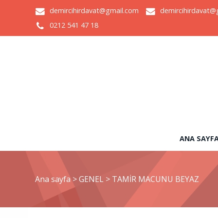
demircihirdavat@gmail.com
demircihirdavat@
0212 541 47 18
ANA SAYF
Ana sayfa
>
GENEL
>
TAMİR MACUNU BEYAZ