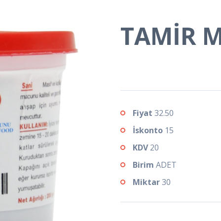
TAMİR 
Fiyat
32.50
İskonto
15
KDV
20
Birim
ADET
Miktar
30