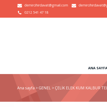
demircihirdavat@gmail.com
demircihirdavat@
0212 541 47 18
ANA SAYF
Ana sayfa
>
GENEL
>
ÇELİK ELEK KUM KALBUR TEL