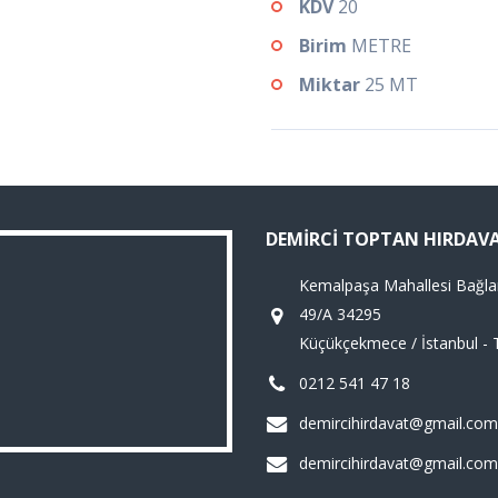
KDV
20
Birim
METRE
Miktar
25 MT
DEMIRCI TOPTAN HIRDAV
Kemalpaşa Mahallesi Bağla
49/A 34295
Küçükçekmece / İstanbul - 
0212 541 47 18
demircihirdavat@gmail.com
demircihirdavat@gmail.com