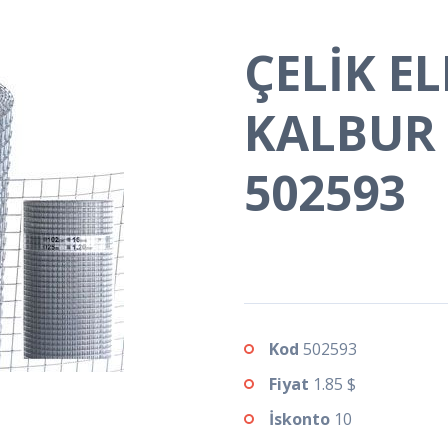
ÇELİK E
KALBUR 
502593
Kod
502593
Fiyat
1.85 $
İskonto
10