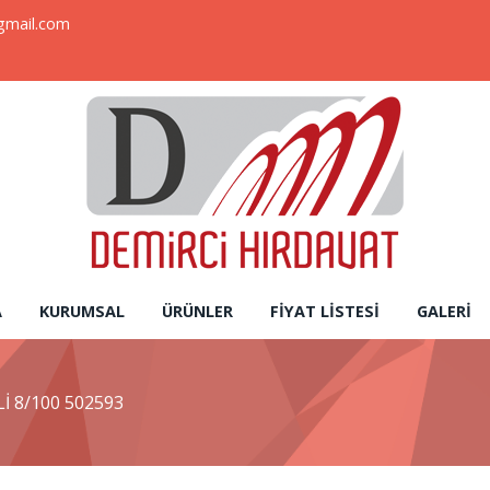
gmail.com
A
KURUMSAL
ÜRÜNLER
FIYAT LISTESI
GALERI
İ 8/100 502593