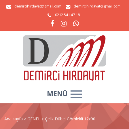
demircihirdavat@gmail.com
demircihirdavat@gmail.com
0212 541 47 18
MENÜ
Ana sayfa
>
GENEL
>
Çelik Dübel Gömlekli 12x90