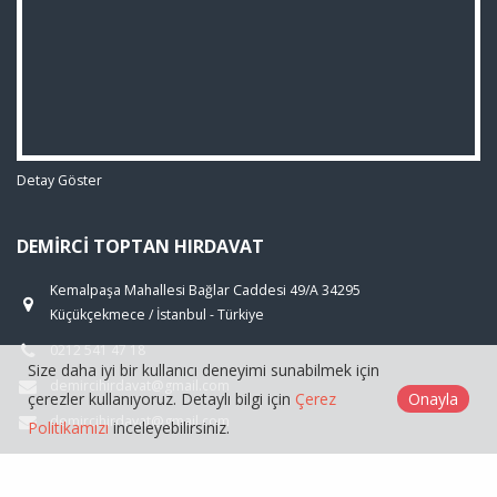
Detay Göster
DEMIRCI TOPTAN HIRDAVAT
Kemalpaşa Mahallesi Bağlar Caddesi 49/A 34295
Küçükçekmece / İstanbul - Türkiye
0212 541 47 18
Size daha iyi bir kullanıcı deneyimi sunabilmek için
demircihirdavat@gmail.com
çerezler kullanıyoruz. Detaylı bilgi için
Çerez
Onayla
demircihirdavat@gmail.com
Politikamızı
inceleyebilirsiniz.
ÜRÜNLER