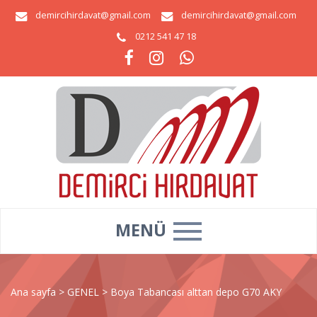
demircihirdavat@gmail.com
demircihirdavat@gmail.com
0212 541 47 18
MENÜ
Ana sayfa
>
GENEL
>
Boya Tabancası alttan depo G70 AKY