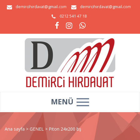
demircihirdavat@gmail.com
demircihirdavat@gmail.com
0212 541 47 18
MENÜ
Ana sayfa
>
GENEL
>
Piton 24x200 bş