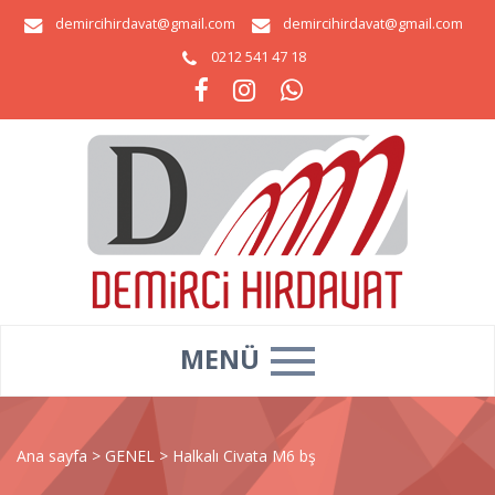
demircihirdavat@gmail.com
demircihirdavat@gmail.com
0212 541 47 18
MENÜ
Ana sayfa
>
GENEL
>
Halkalı Civata M6 bş