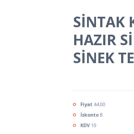
SİNTAK
HAZIR S
SİNEK TE
Fiyat
44.00
İskonto
8
KDV
10