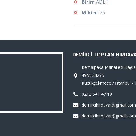
Birim
ADET
Miktar
75
DEMIRCI TOPTAN HIRDAV
Kemalpaşa Mahallesi Bağla
49/A 34295
Küçükçekmece / İstanbul - 
0212 541 47 18
demircihirdavat@gmail.com
demircihirdavat@gmail.com