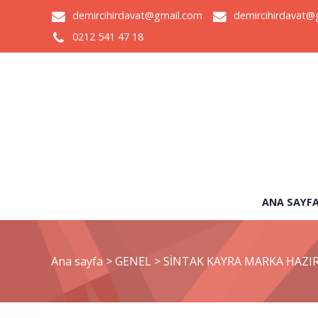
demircihirdavat@gmail.com
demircihirdavat@
0212 541 47 18
ANA SAYF
Ana sayfa
>
GENEL
>
SİNTAK KAYRA MARKA HAZIR 