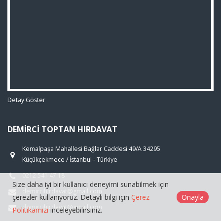
Detay Göster
DEMIRCI TOPTAN HIRDAVAT
Kemalpaşa Mahallesi Bağlar Caddesi 49/A 34295
Küçükçekmece / İstanbul - Türkiye
0212 541 47 18
Size daha iyi bir kullanıcı deneyimi sunabilmek için
demircihirdavat@gmail.com
çerezler kullanıyoruz. Detaylı bilgi için
Çerez
Onayla
demircihirdavat@gmail.com
Politikamızı
inceleyebilirsiniz.