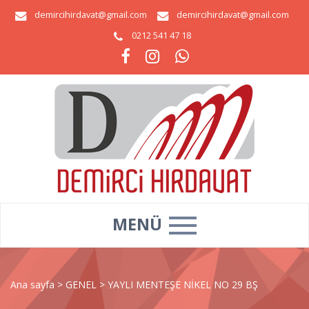
demircihirdavat@gmail.com
demircihirdavat@gmail.com
0212 541 47 18
MENÜ
Ana sayfa
>
GENEL
>
YAYLI MENTEŞE NİKEL NO 29 BŞ