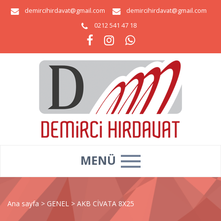
demircihirdavat@gmail.com
demircihirdavat@gmail.com
0212 541 47 18
MENÜ
Ana sayfa
>
GENEL
>
AKB CİVATA 8X25