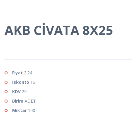
AKB CİVATA 8X25
Fiyat
2.24
İskonto
15
KDV
20
Birim
ADET
Miktar
100