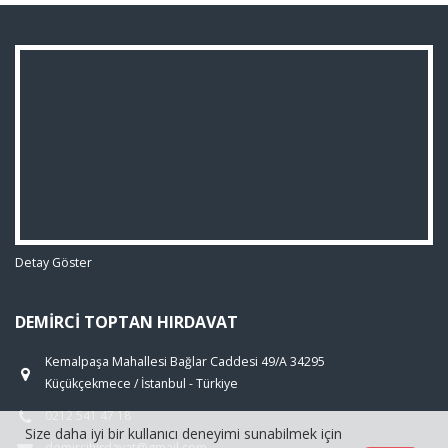
Detay Göster
DEMIRCI TOPTAN HIRDAVAT
Kemalpaşa Mahallesi Bağlar Caddesi 49/A 34295
Küçükçekmece / İstanbul - Türkiye
0212 541 47 18
Size daha iyi bir kullanıcı deneyimi sunabilmek için
demircihirdavat@gmail.com