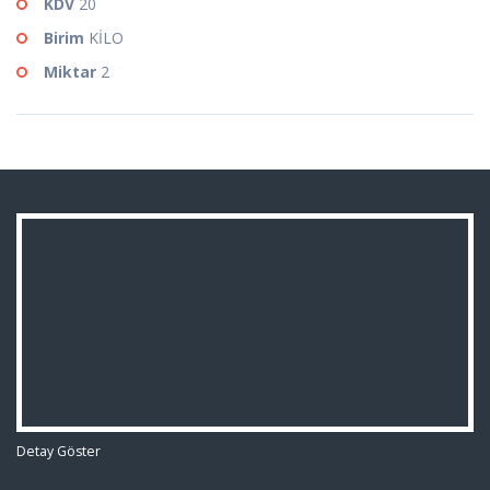
KDV
20
Birim
KİLO
Miktar
2
Detay Göster