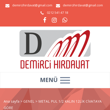
demircihirdavat@gmail.com
demircihirdavat@gmail.com
0212 541 47 18
MENÜ
Ana sayfa
>
GENEL
>
METAL PUL 1/2 KALIN 12LİK CİVATAYA
GÖRE