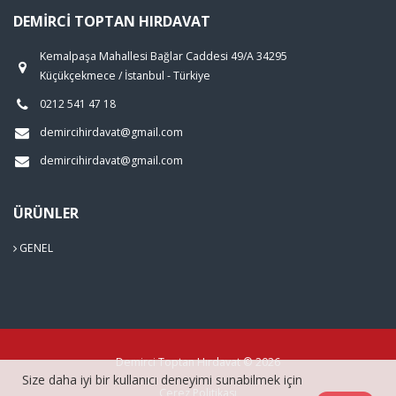
DEMIRCI TOPTAN HIRDAVAT
Kemalpaşa Mahallesi Bağlar Caddesi 49/A 34295
Küçükçekmece / İstanbul - Türkiye
0212 541 47 18
demircihirdavat@gmail.com
demircihirdavat@gmail.com
ÜRÜNLER
GENEL
Demirci Toptan Hırdavat © 2026
Size daha iyi bir kullanıcı deneyimi sunabilmek için
Çerez Politikası