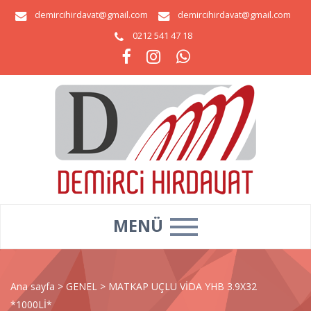
demircihirdavat@gmail.com
demircihirdavat@gmail.com
0212 541 47 18
MENÜ
Ana sayfa
>
GENEL
>
MATKAP UÇLU VİDA YHB 3.9X32
*1000Lİ*