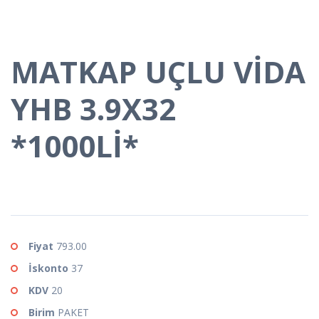
MATKAP UÇLU VİDA
YHB 3.9X32
*1000Lİ*
Fiyat
793.00
İskonto
37
KDV
20
Birim
PAKET