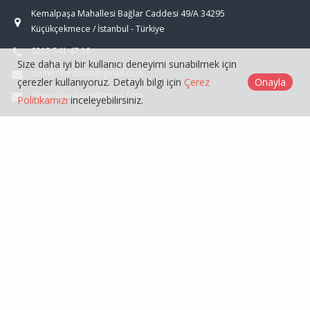
Kemalpaşa Mahallesi Bağlar Caddesi 49/A 34295
Küçükçekmece / İstanbul - Türkiye
0212 541 47 18
Size daha iyi bir kullanıcı deneyimi sunabilmek için
demircihirdavat@gmail.com
çerezler kullanıyoruz. Detaylı bilgi için
Çerez
Onayla
demircihirdavat@gmail.com
Politikamızı
inceleyebilirsiniz.
ÜRÜNLER
GENEL
Demirci Toptan Hırdavat © 2026
Çerez Politikası
Web Tasarım
Kentmedia