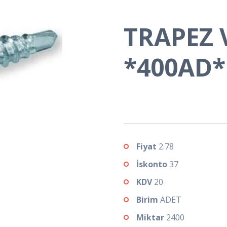
TRAPEZ 
*400AD*
Fiyat
2.78
İskonto
37
KDV
20
Birim
ADET
Miktar
2400