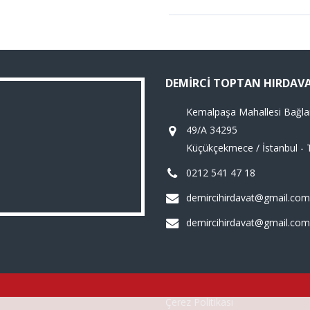
DEMIRCI TOPTAN HIRDAV
Kemalpaşa Mahallesi Bağla
49/A 34295
Küçükçekmece / İstanbul - 
0212 541 47 18
demircihirdavat@gmail.com
demircihirdavat@gmail.com
Çerez Politikası