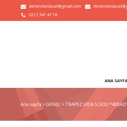
demircihirdavat@gmail.com
demircihirdavat@
0212 541 47 18
ANA SAYF
Ana sayfa
>
GENEL
>
TRAPEZ VİDA 5.5X32 *400AD