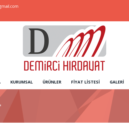
gmail.com
A
KURUMSAL
ÜRÜNLER
FIYAT LISTESI
GALERI
*