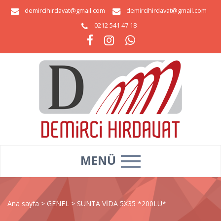
demircihirdavat@gmail.com
demircihirdavat@gmail.com
0212 541 47 18
MENÜ
Ana sayfa
>
GENEL
>
SUNTA VİDA 5X35 *200LÜ*