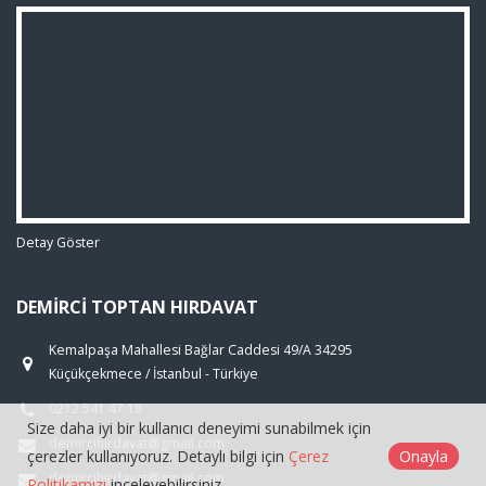
Detay Göster
DEMIRCI TOPTAN HIRDAVAT
Kemalpaşa Mahallesi Bağlar Caddesi 49/A 34295
Küçükçekmece / İstanbul - Türkiye
0212 541 47 18
Size daha iyi bir kullanıcı deneyimi sunabilmek için
demircihirdavat@gmail.com
çerezler kullanıyoruz. Detaylı bilgi için
Çerez
Onayla
demircihirdavat@gmail.com
Politikamızı
inceleyebilirsiniz.