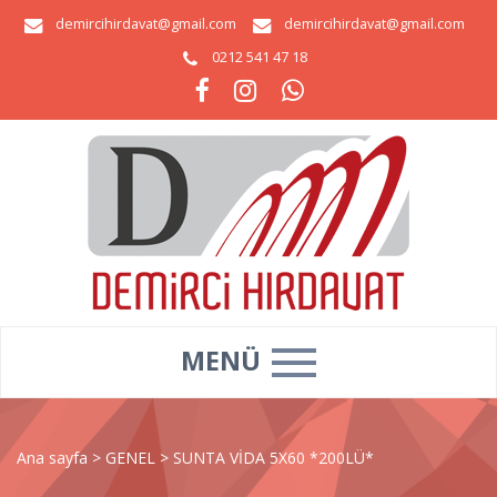
demircihirdavat@gmail.com
demircihirdavat@gmail.com
0212 541 47 18
MENÜ
Ana sayfa
>
GENEL
>
SUNTA VİDA 5X60 *200LÜ*