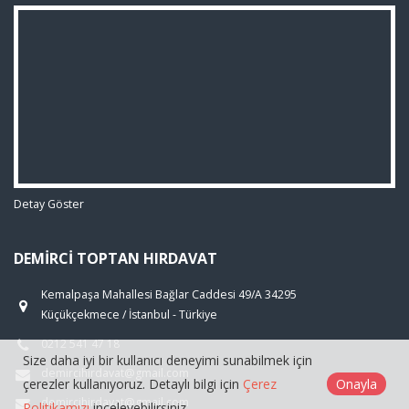
Detay Göster
DEMIRCI TOPTAN HIRDAVAT
Kemalpaşa Mahallesi Bağlar Caddesi 49/A 34295
Küçükçekmece / İstanbul - Türkiye
0212 541 47 18
Size daha iyi bir kullanıcı deneyimi sunabilmek için
demircihirdavat@gmail.com
çerezler kullanıyoruz. Detaylı bilgi için
Çerez
Onayla
demircihirdavat@gmail.com
Politikamızı
inceleyebilirsiniz.