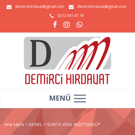
demircihirdavat@gmail.com
demircihirdavat@gmail.com
0212 541 47 18
MENÜ
Ana sayfa
>
GENEL
>
SUNTA VİDA 4X25*500LÜ*